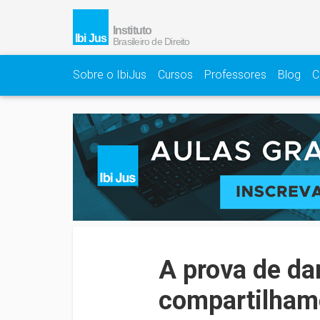
Sobre o IbiJus
Cursos
Professores
Blog
C
A prova de da
compartilham