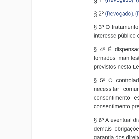
§ 2º
(Revogado)
.
(
§ 3º O tratamento
interesse público 
§ 4º É dispensad
tornados manifest
previstos nesta Le
§ 5º O controlad
necessitar comu
consentimento es
consentimento pre
§ 6º A eventual d
demais obrigaçõe
garantia dos direito