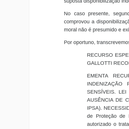
suposta disponibilização i
No caso presente, segundo
comprovou a disponibilizaç
moral não é presumido e ex
Por oportuno, transcrevem
RECURSO ESPECI
GALLOTTI REC
EMENTA RECU
INDENIZAÇÃO 
SENSÍVEIS. LE
AUSÊNCIA DE 
IPSA).
NECESSI
de Proteção de 
autorizado o tra