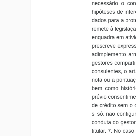
necessário o con
hipóteses de inte
dados para a prot
remete à legislaç
enquadra em ativi
prescreve express
adimplemento arm
gestores comparti
consulentes, o art
nota ou a pontua
bem como históric
prévio consentime
de crédito sem o 
si só, não config
conduta do gestor
titular.
7. No caso 