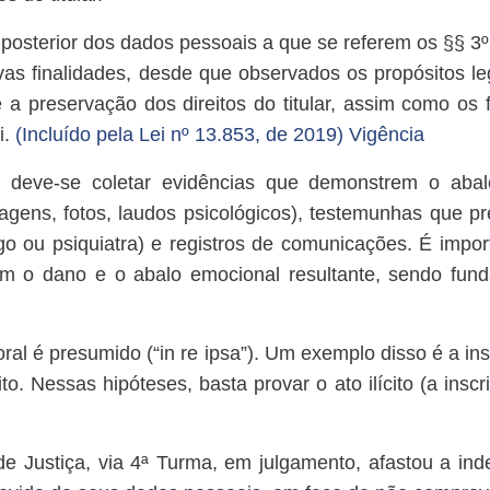
 posterior dos dados pessoais a que se referem os §§ 3º 
vas finalidades, desde que observados os propósitos le
 a preservação dos direitos do titular, assim como os
i.
(Incluído pela Lei nº 13.853, de 2019)
Vigência
 deve-se coletar evidências que demonstrem o abalo 
gens, fotos, laudos psicológicos), testemunhas que pr
ogo ou psiquiatra) e registros de comunicações. É impor
 com o dano e o abalo emocional resultante, sendo fun
al é presumido (“in re ipsa”). Um exemplo disso é a in
to. Nessas hipóteses, basta provar o ato ilícito (a insc
de Justiça, via 4ª Turma, em julgamento, afastou a in