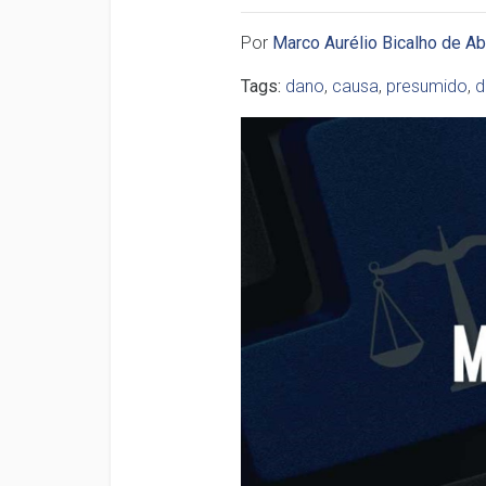
Por
Marco Aurélio Bicalho de A
Tags:
dano
,
causa
,
presumido
,
d