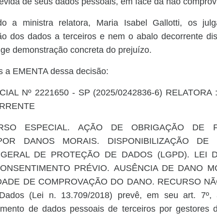
ndevida de seus dados pessoais, em face da não compro
 a ministra relatora, Maria Isabel Gallotti, os ju
ão dos dados a terceiros e nem o abalo decorrente di
ige demonstração concreta do prejuízo.
os a EMENTA dessa decisão:
AL Nº 2221650 - SP (2025/0242836-6) RELATORA 
ORRENTE
RSO ESPECIAL. AÇÃO DE OBRIGAÇÃO DE 
POR DANOS MORAIS. DISPONIBILIZAÇÃO DE
I GERAL DE PROTEÇÃO DE DADOS (LGPD). LEI 
CONSENTIMENTO PRÉVIO.
AUSÊNCIA DE DANO M
DADE DE COMPROVAÇÃO DO DANO.
RECURSO NÃO
Dados (Lei n. 13.709/2018) prevê, em seu art. 7º,
tamento de dados pessoais de terceiros por gestores