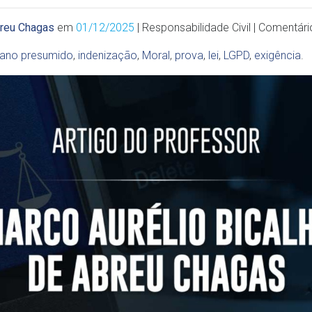
breu Chagas
em
01/12/2025
| Responsabilidade Civil | Comentári
ano presumido
,
indenização
,
Moral
,
prova
,
lei
,
LGPD
,
exigência
.