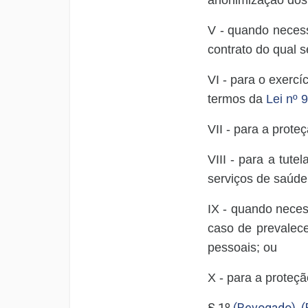
V - quando necess
contrato do qual se
VI - para o exercíc
termos da
Lei nº 
VII - para a proteç
VIII - para a tut
serviços de saúde
IX - quando neces
caso de prevalece
pessoais; ou
X - para a proteçã
§ 1º
(Revogado)
.
(