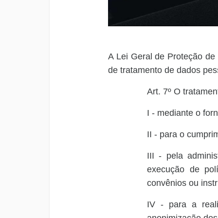
A Lei Geral de Proteção de 
de tratamento de dados pes
Art. 7º O tratame
I - mediante o for
II - para o cumpri
III - pela admin
execução de polí
convênios ou inst
IV - para a real
anonimização dos