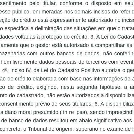
sentimento pelo titular, conforme o disposto em seu 
resse público, enumeradas nos demais incisos do referid
eção do crédito está expressamente autorizado no inciso 
ão específica a delimitação das situações em que o tra
dades voltadas à proteção do crédito.
3. A Lei do Cadastro
amente que o gestor está autorizado a compartilhar as
azenadas com outros bancos de dados, não conferin
lhem livremente dados pessoais de terceiros com event
. 4º, inciso IV, da Lei do Cadastro Positivo autoriza o g
ção de crédito elaborada com base nas informações de
o de crédito, exigindo, nesta segunda hipótese, a an
nto do cadastrado, não estão autorizados a disponibiliza
consentimento prévio de seus titulares. 6.
A disponibili
ura dano moral presumido
( in re ipsa),
sendo imprescind
 de banco de dados resultou em abalo significativo aos 
concreto, o Tribunal de origem, soberano no exame de 