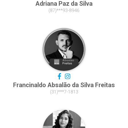
Adriana Paz da Silva
(87)***93-8946
Francinaldo Absalão da Silva Freitas
(31)***7-1813