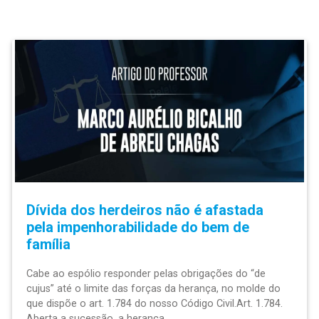
Dívida dos herdeiros não é afastada
pela impenhorabilidade do bem de
família
Cabe ao espólio responder pelas obrigações do “de
cujus” até o limite das forças da herança, no molde do
que dispõe o art. 1.784 do nosso Código Civil.Art. 1.784.
Aberta a sucessão, a herança ...