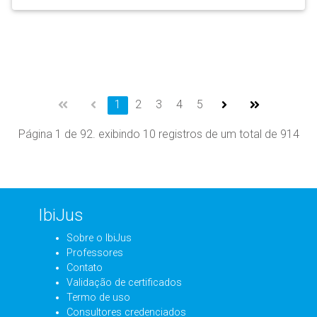
1
2
3
4
5
Página 1 de 92. exibindo 10 registros de um total de 914
IbiJus
Sobre o IbiJus
Professores
Contato
Validação de certificados
Termo de uso
Consultores credenciados