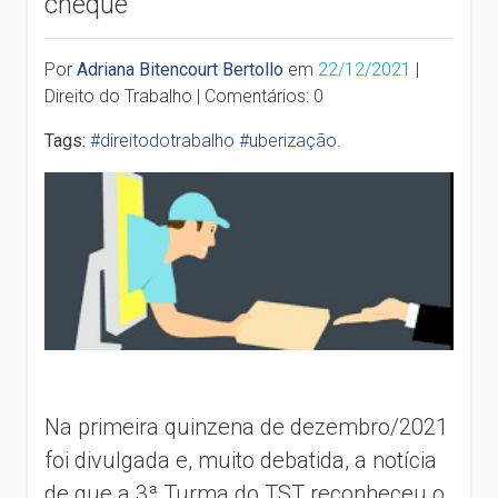
cheque
Por
Adriana Bitencourt Bertollo
em
22/12/2021
|
Direito do Trabalho | Comentários: 0
Tags:
#direitodotrabalho #uberização
.
Na primeira quinzena de dezembro/2021
foi divulgada e, muito debatida, a notícia
de que a 3ª Turma do TST reconheceu o