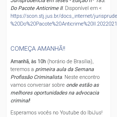
Jurisprudência em teses - Edição nº 185:
Do Pacote Anticrime II
. Disponível em <
https://scon.stj.jus.br/docs_internet/juri
%20Do%20Pacote%20Anticrime%20II.2022021
COMEÇA AMANHÃ!!
Amanhã, às 10h
(horário de Brasília),
teremos a
primeira aula da Semana
Profissão Criminalista
. Neste encontro
vamos conversar sobre
onde estão as
melhores oportunidades na advocacia
criminal
!
Esperamos vocês no Youtube do IbiJus!