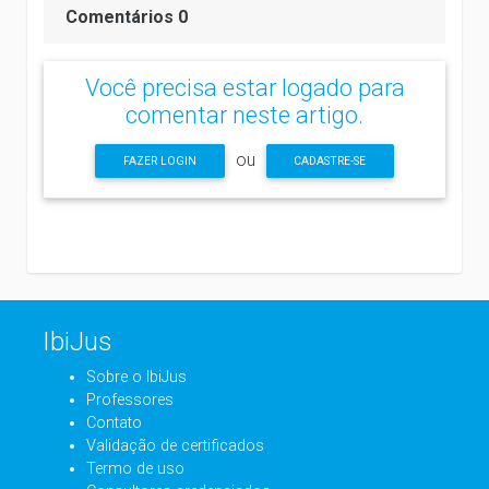
Comentários 0
Você precisa estar logado para
comentar neste artigo.
ou
FAZER LOGIN
CADASTRE-SE
IbiJus
Sobre o IbiJus
Professores
Contato
Validação de certificados
Termo de uso