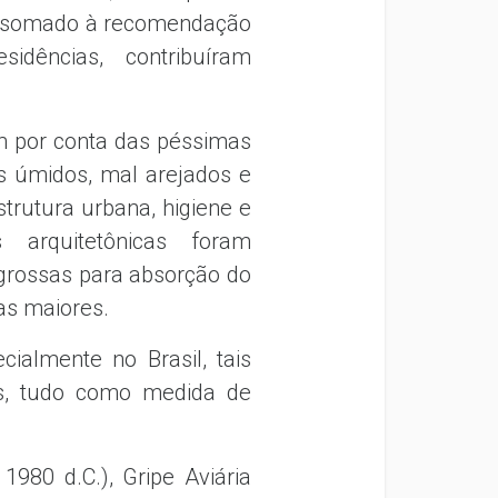
ue, somado à recomendação
idências, contribuíram
m por conta das péssimas
s úmidos, mal arejados e
trutura urbana, higiene e
 arquitetônicas foram
 grossas para absorção do
las maiores.
cialmente no Brasil, tais
es, tudo como medida de
980 d.C.), Gripe Aviária