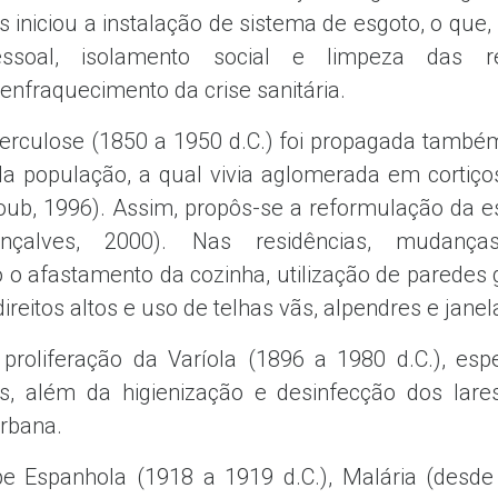
s iniciou a instalação de sistema de esgoto, o q
ssoal, isolamento social e limpeza das res
 enfraquecimento da crise sanitária.
rculose (1850 a 1950 d.C.) foi propagada també
da população, a qual vivia aglomerada em cortiço
ub, 1996). Assim, propôs-se a reformulação da es
onçalves, 2000). Nas residências, mudanças
o o afastamento da cozinha, utilização de paredes
ireitos altos e uso de telhas vãs, alpendres e jane
roliferação da Varíola (1896 a 1980 d.C.), espe
os, além da higienização e desinfecção dos lar
rbana.
 Espanhola (1918 a 1919 d.C.), Malária (desde 1