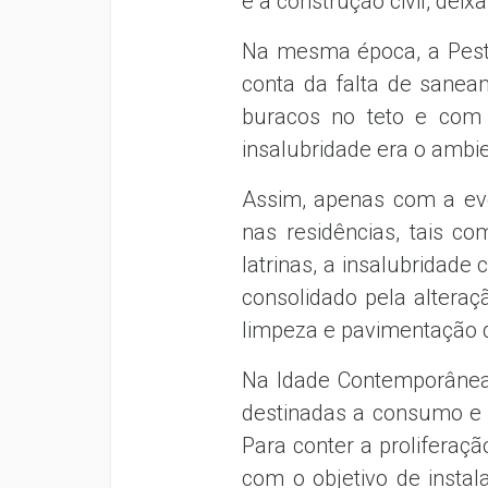
e a construção civil, dei
Na mesma época, a Peste
conta da falta de sanea
buracos no teto e com 
insalubridade era o ambi
Assim, apenas com a evo
nas residências, tais co
latrinas, a insalubridade
consolidado pela altera
limpeza e pavimentação d
Na Idade Contemporânea,
destinadas a consumo e i
Para conter a proliferaçã
com o objetivo de instal