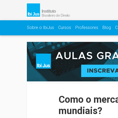
Sobre o IbiJus
Cursos
Professores
Blog
C
Como o mercad
mundiais?