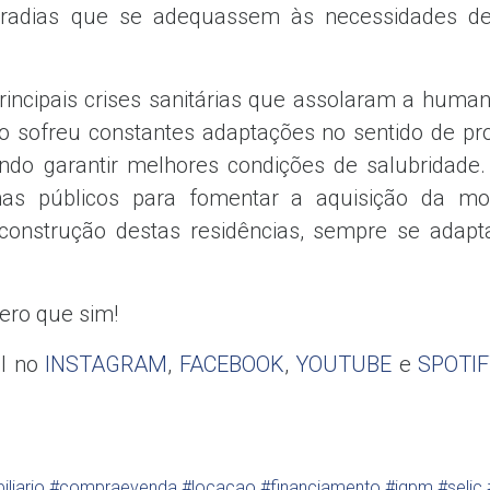
radias que se adequassem às necessidades de 
rincipais crises sanitárias que assolaram a humani
o sofreu constantes adaptações no sentido de pr
sando garantir melhores condições de salubridad
as públicos para fomentar a aquisição da mo
onstrução destas residências, sempre se adapt
ero que sim!
l no
INSTAGRAM
,
FACEBOOK
,
YOUTUBE
e
SPOTIF
iliario
#compraevenda
#locacao
#financiamento
#igpm
#selic