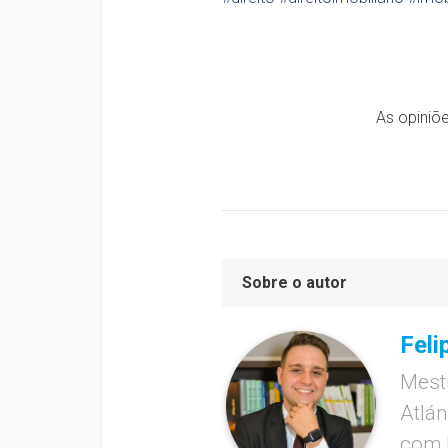
As opiniõe
Sobre o autor
Feli
Mest
Atlán
com M