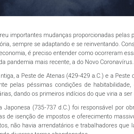
freu importantes mudanças proporcionadas pelas pri
tória, sempre se adaptando e se reinventando. Con
a economia, é preciso entender como ocorreram es
da pandemia mais recente, a do Novo Coronavírus.
ntiga, a Peste de Atenas (429-429 a.C.) e a Peste d
nte pelas péssimas condições de habitabilidade,
ias, dando os primeiros indícios do que viria a se
a Japonesa (735-737 d.C.) foi responsável por ob
as de isenção de impostos e oferecimento massivo
os, não havia arrendatários e trabalhadores que 