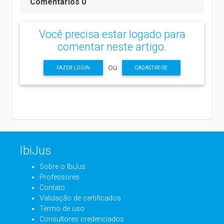
Comentários 0
Você precisa estar logado para
comentar neste artigo.
ou
FAZER LOGIN
CADASTRE-SE
IbiJus
Sobre o IbiJus
Professores
Contato
Validação de certificados
Termo de uso
Consultores credenciados