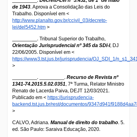
_________. 
Decreto-Lei nº 5.452, de 1º de maio 
de 1943
. Aprova a Consolidação das Leis do 
Trabalho. Disponível em < 
http://www.planalto.gov.br/ccivil_03/decreto-
lei/del5452.htm
 >
_________. Tribunal Superior do Trabalho, 
Orientação Jurisprudencial nº 345 da SDI-I
, DJ 
22/06/2005. Disponível em < 
https://www3.tst.jus.br/jurisprudencia/OJ_SDI_1/n_s1_34
>
_________. _________. 
Recurso de Revista nº 
1341-74.2015.5.02.0351
, 7ª Turma, Relator Ministro 
Renato de Lacerda Paiva, DEJT 12/03/2021. 
Publicado em < 
https://jurisprudencia-
backend.tst.jus.br/rest/documentos/9347d941f9188d4aa
>
CALVO, Adriana. 
Manual de direito do trabalho
. 5. 
ed. São Paulo: Saraiva Educação, 2020.