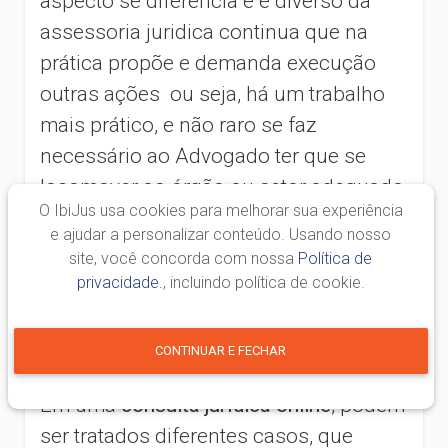
aspecto se diferencia e é diverso da
assessoria juridica continua que na
prática propõe e demanda execução
outras ações ou seja, há um trabalho
mais prático, e não raro se faz
necessário ao Advogado ter que se
locomover ao órgão ou setor adequado,
O IbiJus usa cookies para melhorar sua experiência
fim de carrear informações necessárias
e ajudar a personalizar conteúdo. Usando nosso
que o habilite a opinar ou atuar na
site, você concorda com nossa
Política de
defesa do cliente.
privacidade.
, incluindo política de cookie.
O que pode ser tratados na consulta
CONTINUAR E FECHAR
jurídica online?
Em uma
consulta jurídica online
, podem
ser tratados diferentes casos, que