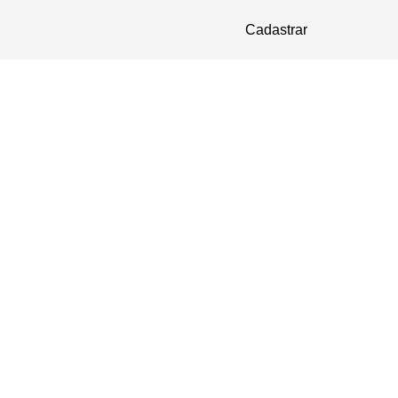
Cadastrar
PAINEL DO ALUNO
ada dos