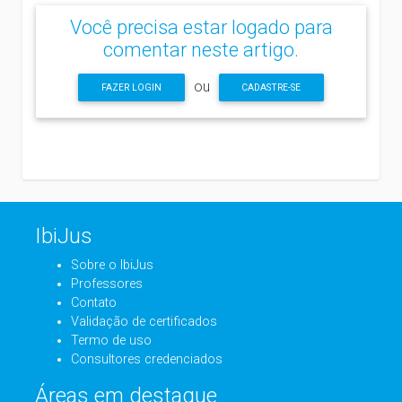
Você precisa estar logado para
comentar neste artigo.
ou
FAZER LOGIN
CADASTRE-SE
IbiJus
Sobre o IbiJus
Professores
Contato
Validação de certificados
Termo de uso
Consultores credenciados
Áreas em destaque