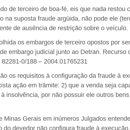
ndo de terceiro de boa-fé, eis que nada resto
o na suposta fraude argüida, não pode ele (ter
ente de ausência de restrição sobre o veículo.
lhida os embargos de terceiro opostos por se
o de embargo judicial junto ao Detran. Recurs
. 82281-0/188 – 2004.01765231
o os requisitos à configuração da fraude à e
ista ação em trâmite: 2) que a venda seja capa
à insolvência, por não possuir ele outros bens 
 de Minas Gerais em inúmeros Julgados entend
ão do devedor não configura fraude à execução