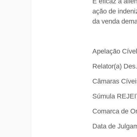
É eficaz a ali
ação de indeni
da venda deman
Apelação Cíve
Relator(a) Des
Câmaras Cívei
Súmula REJE
Comarca de Or
Data de Julga