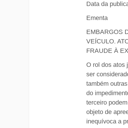
Data da public
Ementa
EMBARGOS D
VEÍCULO. AT
FRAUDE À EX
O rol dos atos 
ser considerad
também outras 
do impedimento
terceiro podem
objeto de apre
inequívoca a p