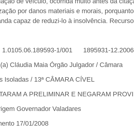
enação de veículo, ocorrida muito antes da cit
zação por danos materiais e morais, porquanto
da capaz de reduzi-lo à insolvência. Recurso
l 1.0105.06.189593-1/001 1895931-12.2006.
.(a) Cláudia Maia Órgão Julgador / Câmara
s Isoladas / 13ª CÂMARA CÍVEL
ITARAM A PRELIMINAR E NEGARAM PROV
igem Governador Valadares
mento 17/01/2008