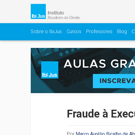
Sobre o IbiJus
Cursos
Professores
Blog
C
Fraude à Exec
Por
Marco Aurélio Bicalho de A