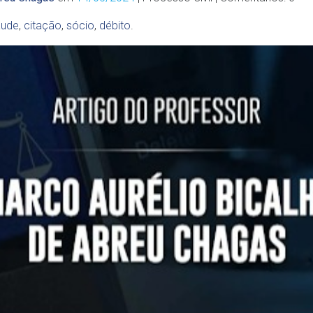
aude
,
citação
,
sócio
,
débito
.