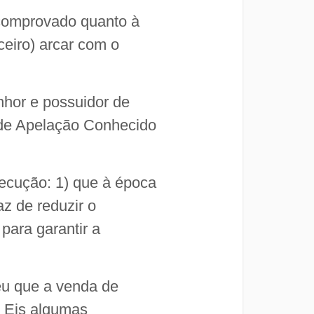
u comprovado quanto à
ceiro) arcar com o
nhor e possuidor de
o de Apelação Conhecido
xecução: 1) que à época
z de reduzir o
para garantir a
eu que a venda de
. Eis algumas