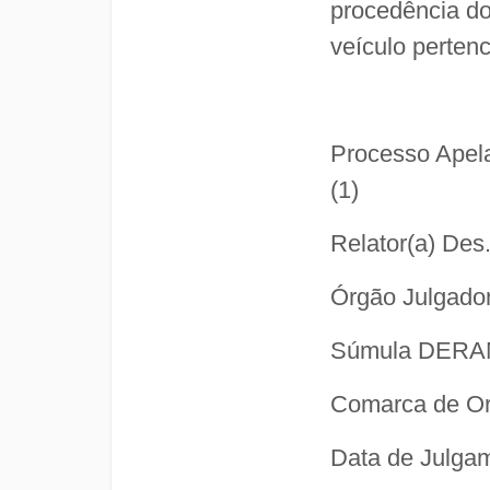
procedência do
veículo perten
Processo Apel
(1)
Relator(a) Des.
Órgão Julgado
Súmula DER
Comarca de Or
Data de Julga