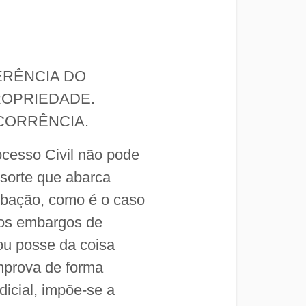
ERÊNCIA DO
ROPRIEDADE.
CORRÊNCIA.
rocesso Civil não pode
 sorte que abarca
rbação, como é o caso
 os embargos de
ou posse da coisa
omprova de forma
dicial, impõe-se a