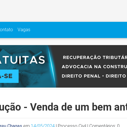
ontato
Vagas
ução - Venda de um bem ant
breu Chagas
em
14/05/2024
| Processo Civil | Comentários: 0