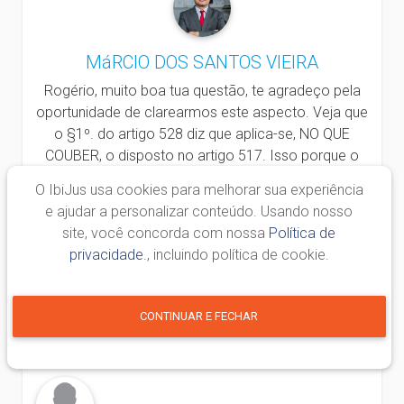
MáRCIO DOS SANTOS VIEIRA
Rogério, muito boa tua questão, te agradeço pela
oportunidade de clarearmos este aspecto. Veja que
o §1º. do artigo 528 diz que aplica-se, NO QUE
COUBER, o disposto no artigo 517. Isso porque o
cumprimento de sentença da obrigação de
O IbiJus usa cookies para melhorar sua experiência
alimentos é procedimento especial em relação ao
e ajudar a personalizar conteúdo. Usando nosso
procedimento geral do cumprimento de sentença.
site, você concorda com nossa
Política de
Veja também que o artigo 517 está justamente no
privacidade.
, incluindo política de cookie.
capítulo que trata das disposições gerais. Então,
especificamente quanto à obrigação alimentar, se
aplicam as regras especiais do artigo 528, quanto a
CONTINUAR E FECHAR
prazos e condições para o protesto. Abraço!