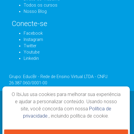
Todos os cursos
Nosso Blog
Conecte-se
Facebook
Instagram
Twitter
Youtube
Linkedin
Grupo: EducBr - Rede de Ensino Virtual LTDA - CNPJ:
26.387.060/0001-00
O IbiJus usa cookies para melhorar sua experiência
e ajudar a personalizar conteúdo. Usando nosso
site, você concorda com nossa
Política de
privacidade.
, incluindo política de cookie.
Todos os direitos reservados - 2026