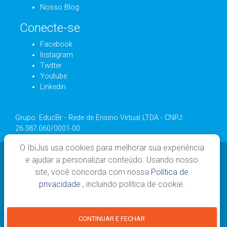
Nosso Blog
Conecte-se
Facebook
Instagram
Twitter
Youtube
Linkedin
Grupo: EducBr - Rede de Ensino Virtual LTDA - CNPJ:
26.387.060/0001-00
O IbiJus usa cookies para melhorar sua experiência
e ajudar a personalizar conteúdo. Usando nosso
site, você concorda com nossa
Política de
privacidade.
, incluindo política de cookie.
Todos os direitos reservados - 2026
CONTINUAR E FECHAR