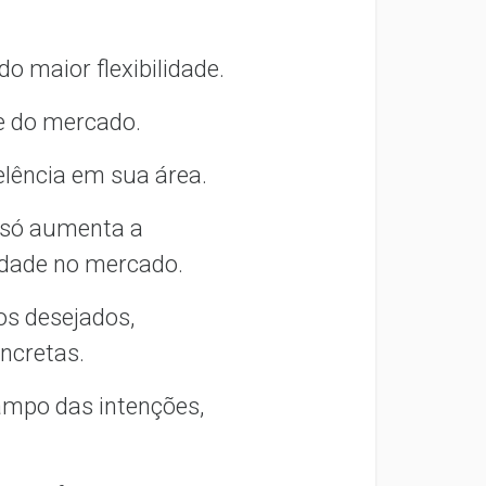
o maior flexibilidade.
de do mercado.
celência em sua área.
 só aumenta a
lidade no mercado.
os desejados,
oncretas.
ampo das intenções,