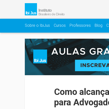
Sobre o IbiJus
Cursos
Professores
Blog
C
Como alcançar
para Advogado