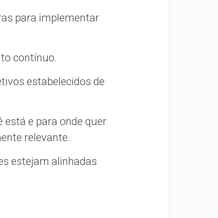
aras para implementar
nto contínuo.
etivos estabelecidos de
ê está e para onde quer
mente relevante.
es estejam alinhadas