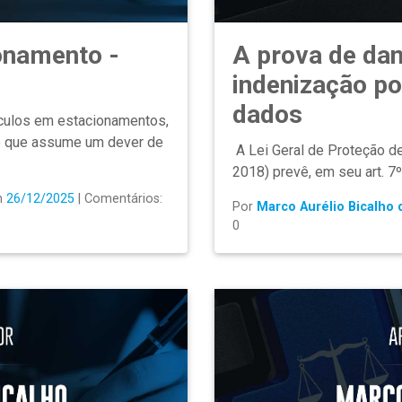
onamento -
A prova de dan
indenização p
dados
ículos em estacionamentos,
to que assume um dever de
A Lei Geral de Proteção d
2018) prevê, em seu art. 7º
m
26/12/2025
| Comentários:
Por
Marco Aurélio Bicalho
0