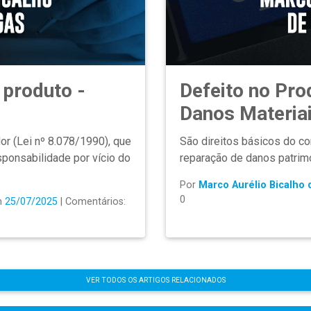
 produto -
Defeito no Pro
Danos Materia
r (Lei nº 8.078/1990), que
São direitos básicos do co
sponsabilidade por vício do
reparação de danos patrimon
Por
Marco Aurélio Bicalho
0
m
25/07/2025
| Comentários:
VER TODOS OS ARTIGOS RELACIONADOS