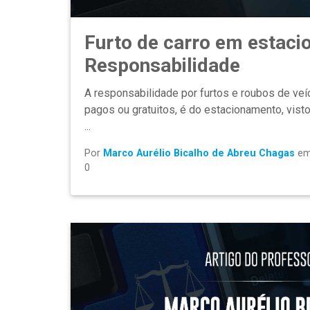
Furto de carro em estaci
Responsabilidade
A responsabilidade por furtos e roubos de ve
pagos ou gratuitos, é do estacionamento, vis
...
Por
Marco Aurélio Bicalho de Abreu Chagas
e
0