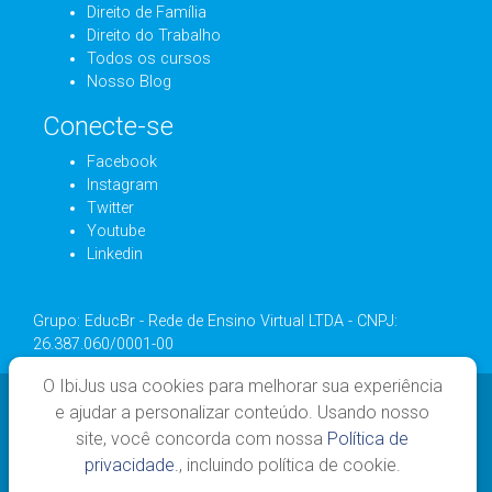
Direito de Família
Direito do Trabalho
Todos os cursos
Nosso Blog
Conecte-se
Facebook
Instagram
Twitter
Youtube
Linkedin
Grupo: EducBr - Rede de Ensino Virtual LTDA - CNPJ:
26.387.060/0001-00
O IbiJus usa cookies para melhorar sua experiência
e ajudar a personalizar conteúdo. Usando nosso
site, você concorda com nossa
Política de
privacidade.
, incluindo política de cookie.