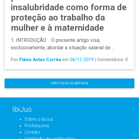
insalubridade como forma de
proteção ao trabalho da
mulher e à maternidade
1. INTRODUÇÃO O presente artigo visa,
exclusivamente, abordar a situação salarial da ...
Por
Flávio Antas Corrêa
em
06/11/2019
| Comentários: 0
VER TODOS OS ARTIGOS
IbiJus
Sobre o IbiJus
Professores
Contato
Validação de certificados