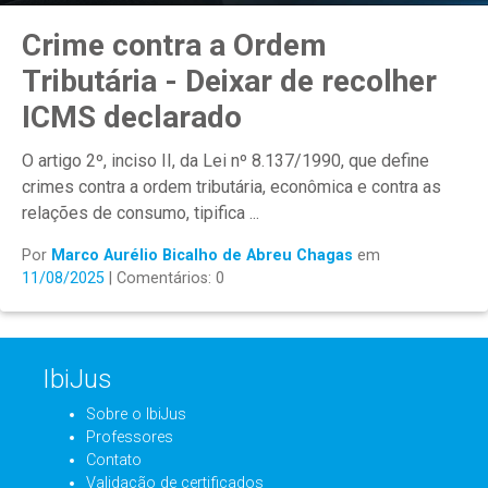
Crime contra a Ordem
Tributária - Deixar de recolher
ICMS declarado
O artigo 2º, inciso II, da Lei nº 8.137/1990, que define
crimes contra a ordem tributária, econômica e contra as
relações de consumo, tipifica ...
Por
Marco Aurélio Bicalho de Abreu Chagas
em
11/08/2025
| Comentários: 0
IbiJus
Sobre o IbiJus
Professores
Contato
Validação de certificados