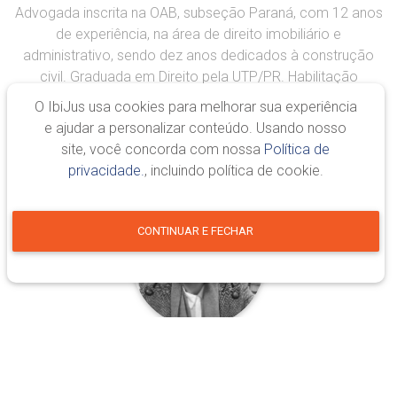
Advogada inscrita na OAB, subseção Paraná, com 12 anos
de experiência, na área de direito imobiliário e
administrativo, sendo dez anos dedicados à construção
civil. Graduada em Direito pela UTP/PR. Habilitação
específica em Mediação e Arbitragem pela UTP/PR. MBA
O IbiJus usa cookies para melhorar sua experiência
em Direito Tributário pela Fundação Getúlio Vargas.
e ajudar a personalizar conteúdo. Usando nosso
Especialista...
site, você concorda com nossa
Política de
privacidade.
, incluindo política de cookie.
CONTINUAR E FECHAR
Bárbara Torroni Giovannini
Belo Horizonte