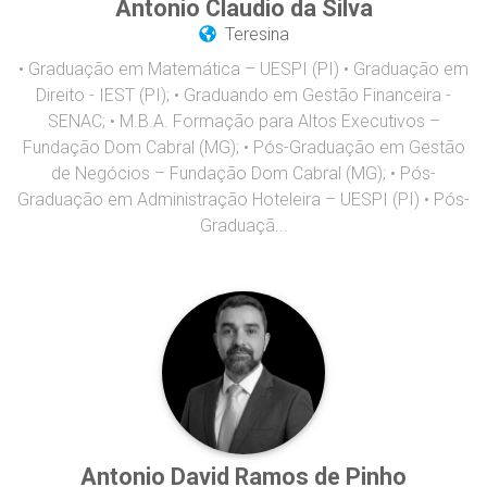
Antonio Claudio da Silva
Teresina
• Graduação em Matemática – UESPI (PI) • Graduação em
Direito - IEST (PI); • Graduando em Gestão Financeira -
SENAC; • M.B.A. Formação para Altos Executivos –
Fundação Dom Cabral (MG); • Pós-Graduação em Gestão
de Negócios – Fundação Dom Cabral (MG); • Pós-
Graduação em Administração Hoteleira – UESPI (PI) • Pós-
Graduaçã...
Antonio David Ramos de Pinho