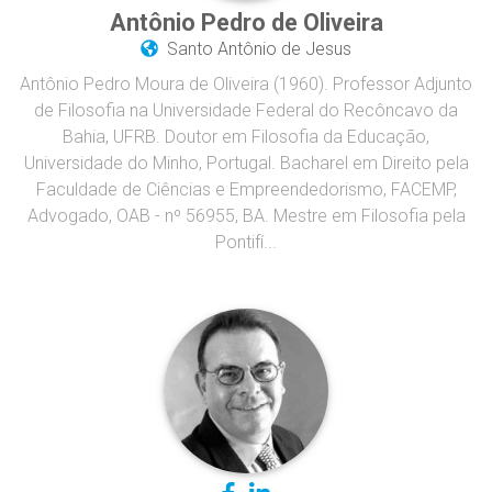
Antônio Pedro de Oliveira
Santo Antônio de Jesus
Antônio Pedro Moura de Oliveira (1960). Professor Adjunto
de Filosofia na Universidade Federal do Recôncavo da
Bahia, UFRB. Doutor em Filosofia da Educação,
Universidade do Minho, Portugal. Bacharel em Direito pela
Faculdade de Ciências e Empreendedorismo, FACEMP,
Advogado, OAB - nº 56955, BA. Mestre em Filosofia pela
Pontifí...