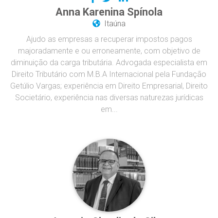
Anna Karenina Spínola
Itaúna
Ajudo as empresas a recuperar impostos pagos
majoradamente e ou erroneamente, com objetivo de
diminuição da carga tributária. Advogada especialista em
Direito Tributário com M.B.A Internacional pela Fundação
Getúlio Vargas; experiência em Direito Empresarial, Direito
Societário, experiência nas diversas naturezas jurídicas
em...