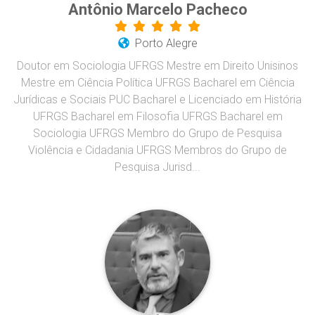
Antônio Marcelo Pacheco
Porto Alegre
Doutor em Sociologia UFRGS Mestre em Direito Unisinos
Mestre em Ciência Política UFRGS Bacharel em Ciência
Jurídicas e Sociais PUC Bacharel e Licenciado em História
UFRGS Bacharel em Filosofia UFRGS Bacharel em
Sociologia UFRGS Membro do Grupo de Pesquisa
Violência e Cidadania UFRGS Membros do Grupo de
Pesquisa Jurisd...