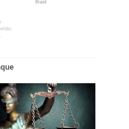
Brasil
o
etúlio
,
aque