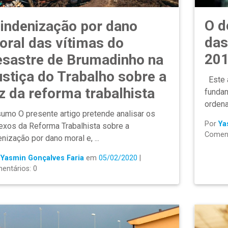
O d
 indenização por dano
das
oral das vítimas do
20
esastre de Brumadinho na
ustiça do Trabalho sobre a
Este a
z da reforma trabalhista
fundam
ordena
umo O presente artigo pretende analisar os
Por
Ya
lexos da Reforma Trabalhista sobre a
Coment
enização por dano moral e, ...
r
Yasmin Gonçalves Faria
em
05/02/2020
|
entários: 0