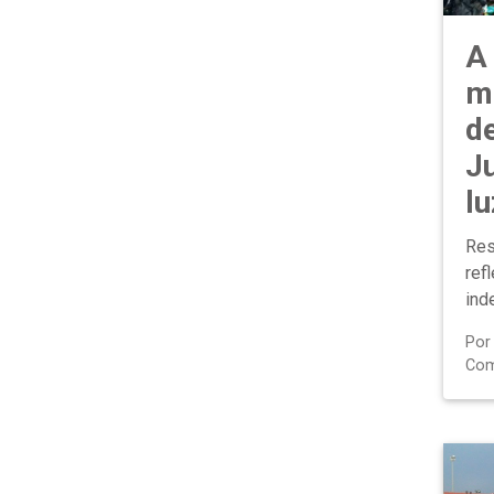
A
m
d
J
lu
Res
ref
ind
Po
Com