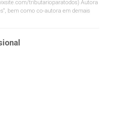
wixsite.com/tributarioparatodos) Autora
ntes", bem como co-autora em demais
sional