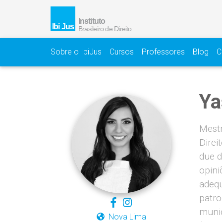
Sobre o IbiJus
Cursos
Professores
Blog
C
Ya
Mestr
Direi
due d
opini
adequ
patro
munic
Nova Lima