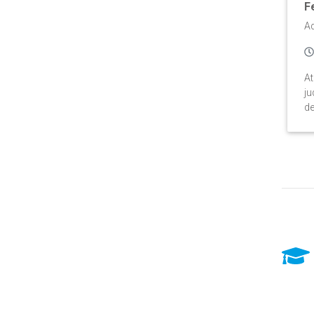
F
A
At
ju
de