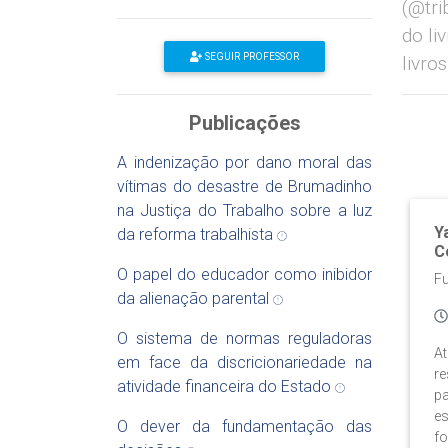
(@tri
do li
SEGUIR PROFESSOR
livros
Publicações
A indenização por dano moral das
vítimas do desastre de Brumadinho
na Justiça do Trabalho sobre a luz
Y
da reforma trabalhista
C
O papel do educador como inibidor
F
da alienação parental
O sistema de normas reguladoras
At
em face da discricionariedade na
re
atividade financeira do Estado
pa
es
O dever da fundamentação das
fo