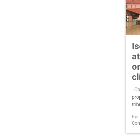
I
at
or
c
Con
pro
trib
Po
Com