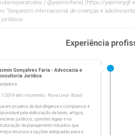
butarioparatodos / @yasminfaria) (https://yasminygf.
vro "Sequestro internacional de crianças e adolesce
 jurídicos.
Experiência profis
asmin Gonçalves Faria - Advocacia e
onsultoria Jurídica
undadora
1/2019 até o momento - Nova Lima - Brasil
ua em projetos de due diligence e compliance; é
sponsável pela elaboração de teses, artigos,
receres jurídicos, opiniões legais e na
truturação de planejamento tributário que
rneça recursos e opções adequadas para o