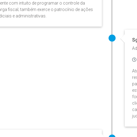
iente com intuito de programar o controle da
rga fiscal; também exerce o patrocínio de ações
diciais e administrativas.
S
Ad
At
re
pa
es
fo
cl
ca
ju