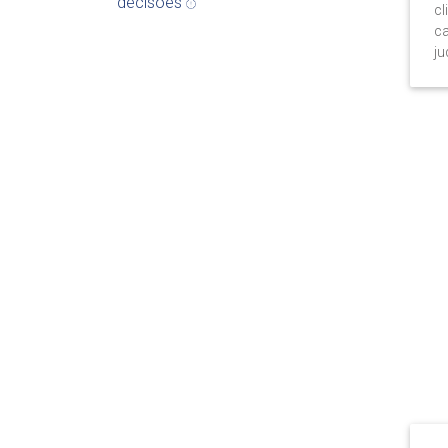
decisões
cl
ca
ju