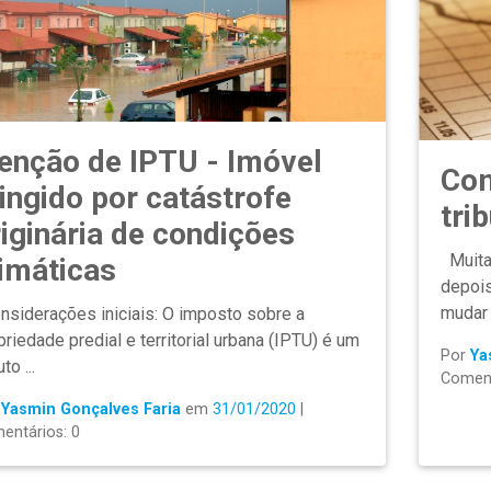
senção de IPTU - Imóvel
Com
ingido por catástrofe
tri
iginária de condições
Muita 
limáticas
depois
mudar p
siderações iniciais: O imposto sobre a
priedade predial e territorial urbana (IPTU) é um
Por
Ya
uto ...
Coment
r
Yasmin Gonçalves Faria
em
31/01/2020
|
entários: 0