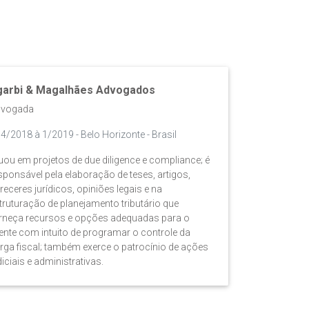
garbi & Magalhães Advogados
vogada
4/2018 à 1/2019 - Belo Horizonte - Brasil
uou em projetos de due diligence e compliance; é
sponsável pela elaboração de teses, artigos,
receres jurídicos, opiniões legais e na
truturação de planejamento tributário que
rneça recursos e opções adequadas para o
iente com intuito de programar o controle da
rga fiscal; também exerce o patrocínio de ações
diciais e administrativas.