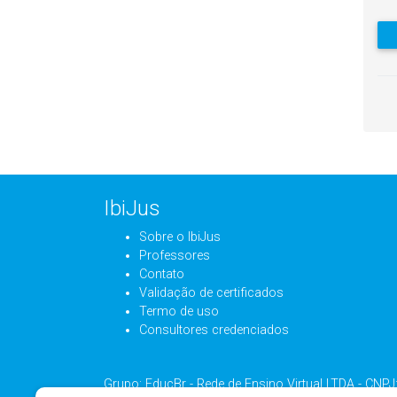
IbiJus
Sobre o IbiJus
Professores
Contato
Validação de certificados
Termo de uso
Consultores credenciados
Grupo: EducBr - Rede de Ensino Virtual LTDA - CNP