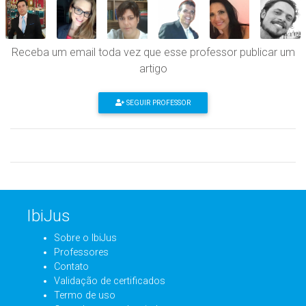
Receba um email toda vez que esse professor publicar um
artigo
SEGUIR PROFESSOR
IbiJus
Sobre o IbiJus
Professores
Contato
Validação de certificados
Termo de uso