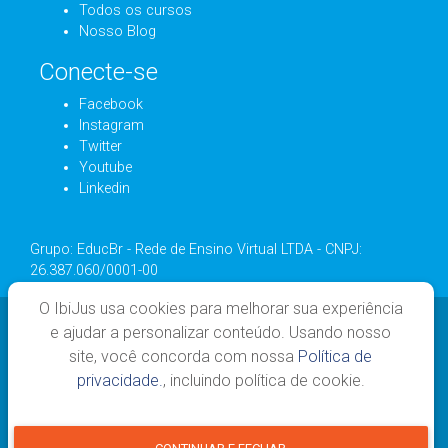
Todos os cursos
Nosso Blog
Conecte-se
Facebook
Instagram
Twitter
Youtube
Linkedin
Grupo: EducBr - Rede de Ensino Virtual LTDA - CNPJ:
26.387.060/0001-00
O IbiJus usa cookies para melhorar sua experiência
e ajudar a personalizar conteúdo. Usando nosso
site, você concorda com nossa
Política de
privacidade.
, incluindo política de cookie.
Todos os direitos reservados - 2026