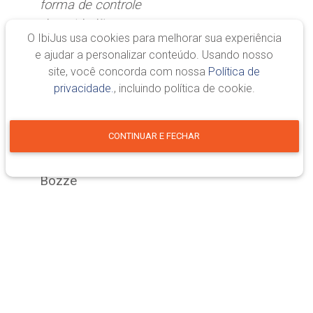
forma de controle
do cidadão em
O IbiJus usa cookies para melhorar sua experiência
questões
e ajudar a personalizar conteúdo. Usando nosso
correlatas a seus
site, você concorda com nossa
Política de
dados pessoais.
privacidade.
, incluindo política de cookie.
Excelente
”
CONTINUAR E FECHAR
Vanessa da Silva
Bozze
“
Conteúdo
superinteressante
e de grande
relevância, pois
Jeremias Mendes
se refere a
situações vividas