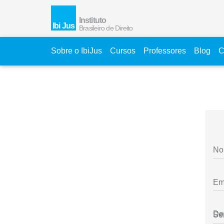
Sobre o IbiJus
Cursos
Professores
Blog
C
No
Em
Se