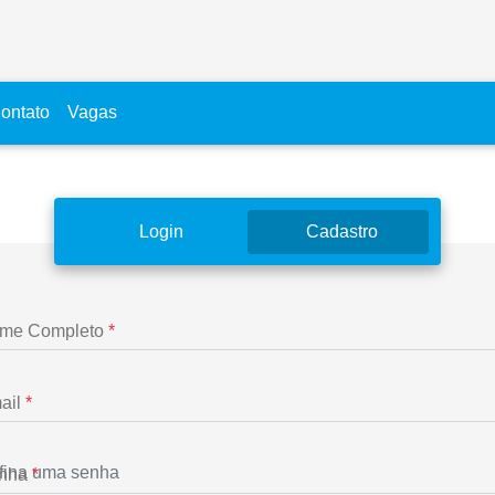
ontato
Vagas
Login
Cadastro
me Completo
*
ail
*
nha
*