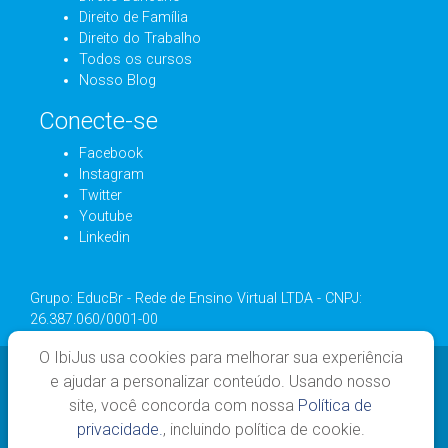
Direito de Família
Direito do Trabalho
Todos os cursos
Nosso Blog
Conecte-se
Facebook
Instagram
Twitter
Youtube
Linkedin
Grupo: EducBr - Rede de Ensino Virtual LTDA - CNPJ:
26.387.060/0001-00
O IbiJus usa cookies para melhorar sua experiência
e ajudar a personalizar conteúdo. Usando nosso
site, você concorda com nossa
Política de
privacidade.
, incluindo política de cookie.