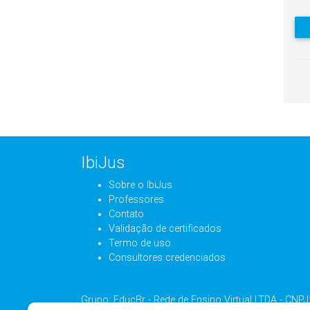
IbiJus
Sobre o IbiJus
Professores
Contato
Validação de certificados
Termo de uso
Consultores credenciados
Grupo: EducBr - Rede de Ensino Virtual LTDA - CNP