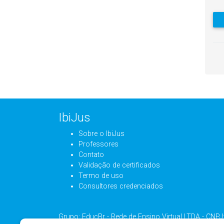
IbiJus
Sobre o IbiJus
Professores
Contato
Validação de certificados
Termo de uso
Consultores credenciados
Grupo: EducBr - Rede de Ensino Virtual LTDA - CNP