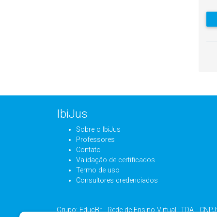
IbiJus
Sobre o IbiJus
Professores
Contato
Validação de certificados
Termo de uso
Consultores credenciados
Grupo: EducBr - Rede de Ensino Virtual LTDA - CNP