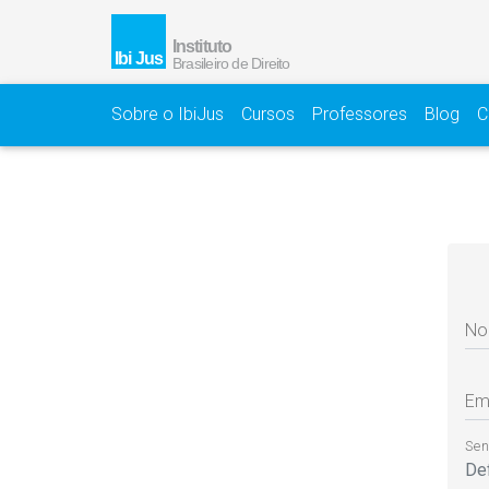
Sobre o IbiJus
Cursos
Professores
Blog
C
No
Em
Se