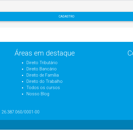
CADASTRO
Áreas em destaque
C
Direito Tributário
Direito Bancário
Direito de Família
Direito do Trabalho
Todos os cursos
Nosso Blog
J: 26.387.060/0001-00