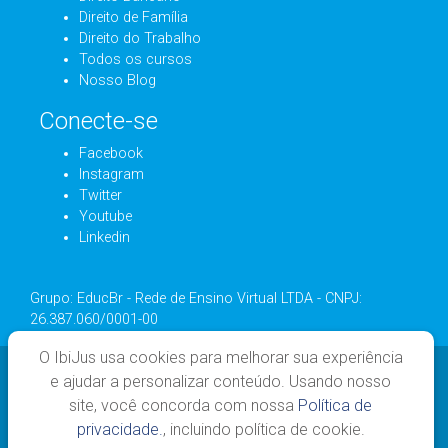
Direito de Família
Direito do Trabalho
Todos os cursos
Nosso Blog
Conecte-se
Facebook
Instagram
Twitter
Youtube
Linkedin
Grupo: EducBr - Rede de Ensino Virtual LTDA - CNPJ:
26.387.060/0001-00
O IbiJus usa cookies para melhorar sua experiência
e ajudar a personalizar conteúdo. Usando nosso
site, você concorda com nossa
Política de
privacidade.
, incluindo política de cookie.